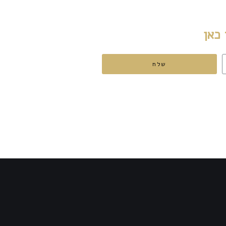
 כאן
שלח