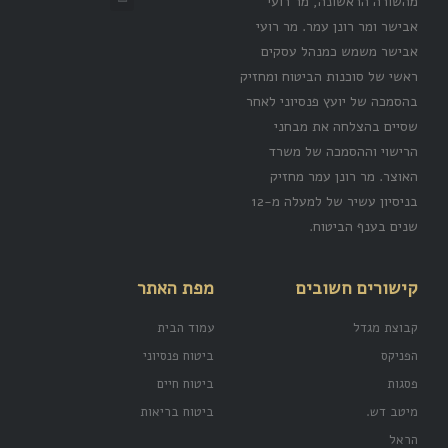
מהשורה הראשונה, מר רועי
אבישר ומר רונן עמר. מר רועי
אבישר משמש כמנהל עסקים
ראשי של סוכנות הביטוח ומחזיק
בהסמכה של יועץ פנסיוני לאחר
שסיים בהצלחה את מבחני
הרישוי וההסמכה של משרד
האוצר. מר רונן עמר מחזיק
בניסיון עשיר של למעלה מ-12
שנים בענף הביטוח.
קישורים חשובים
מפת האתר
קבוצת מגדל
עמוד הבית
הפניקס
ביטוח פנסיוני
פסגות
ביטוח חיים
מיטב דש.
ביטוח בריאות
הראל