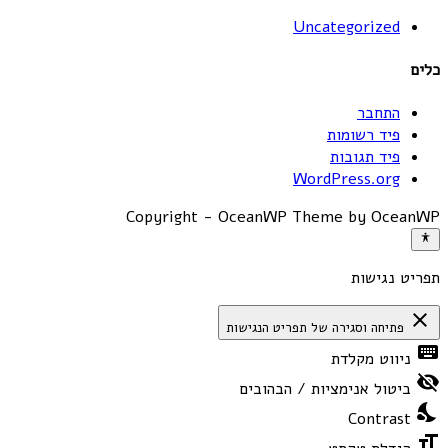
Uncategorized
כלים
התחבר
פיד רשומות
פיד תגובות
WordPress.org
Copyright - OceanWP Theme by OceanWP
תפריט נגישות
close
פתיחה וסגירה של תפריט הנגישות
keyboard
ניווט מקלדת
visibility_off
ביטול אנימציות / הבהובים
nights_stay
Contrast
format_size